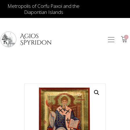
Metropolis of Corfu Paxoi and the
Diapontian Islands
0
ИКОНЫ
ЮВЕЛИРНЫЕ
ИЗДЕЛИЯ
КНИГИ
ДЛЯ ЦЕРКВИ
ИЕРАТИЧЕСКИЕ
ПРЕДМЕТЫ
СВЕЧИ
СУВЕНИРЫ ДЛЯ
ДОМА