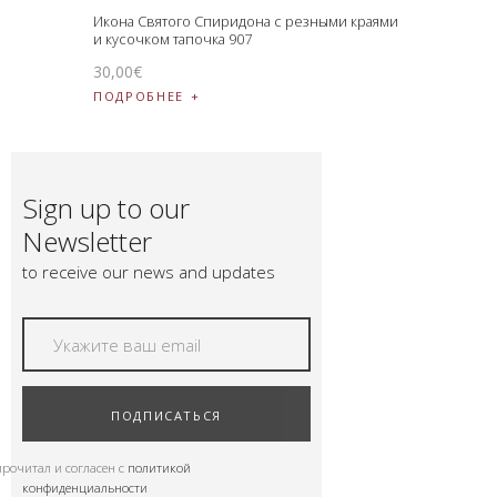
Икона Святого Спиридона с резными краями
и кусочком тапочка 907
30
,
00
€
ПОДРОБНЕЕ
Sign up to our
Newsletter
to receive our news and updates
ПОДПИСАТЬСЯ
прочитал и согласен с
политикой
конфиденциальности