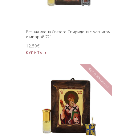
Резная икона Святого Спиридона с магнитом
и миррой 721
12
,
50
€
КУПИТЬ
Нет в наличии