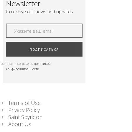
Newsletter
to receive our news and updates
ПОДПИСАТЬСЯ
прочитал и согласен с
политикой
конфиденциальности
Terms of Use
Privacy Policy
Saint Spyridon
About Us