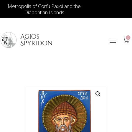
Metropolis of Corfu Paxoi and the
Diapontian Islands
0
ИКОНЫ
ЮВЕЛИРНЫЕ
ИЗДЕЛИЯ
КНИГИ
ДЛЯ ЦЕРКВИ
ИЕРАТИЧЕСКИЕ
ПРЕДМЕТЫ
СВЕЧИ
СУВЕНИРЫ ДЛЯ
ДОМА