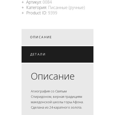
Артикул:
0084
Категория:
Писанные (ручные)
Product ID:
9399
ОПИСАНИЕ
ДЕТАЛИ
Описание
Агиография со Святым
Спиридоном, верная традициям
македонской школы горы Афона.
Сделана из 24-каратного золота.