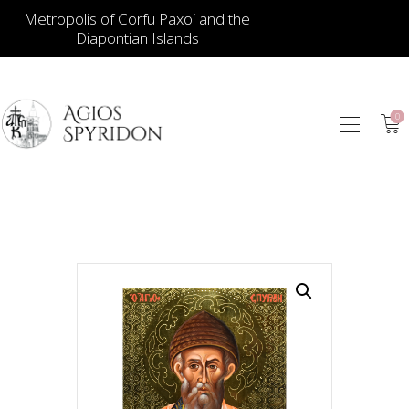
Metropolis of Corfu Paxoi and the
Diapontian Islands
0
ИКОНЫ
ЮВЕЛИРНЫЕ
ИЗДЕЛИЯ
КНИГИ
ДЛЯ ЦЕРКВИ
ИЕРАТИЧЕСКИЕ
ПРЕДМЕТЫ
СВЕЧИ
СУВЕНИРЫ ДЛЯ
ДОМА