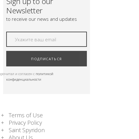
Sign up to our
Newsletter
to receive our news and updates
ПОДПИСАТЬСЯ
прочитал и согласен с
политикой
конфиденциальности
Terms of Use
Privacy Policy
Saint Spyridon
About Us