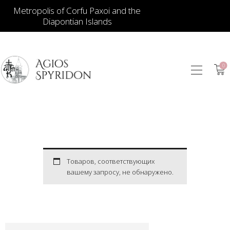
Metropolis of Corfu Paxoi and the
Diapontian Islands
0
ИКОНЫ
ЮВЕЛИРНЫЕ
ИЗДЕЛИЯ
КНИГИ
ДЛЯ ЦЕРКВИ
ИЕРАТИЧЕСКИЕ
Товаров, соответствующих
вашему запросу, не обнаружено.
ПРЕДМЕТЫ
СВЕЧИ
СУВЕНИРЫ ДЛЯ
ДОМА