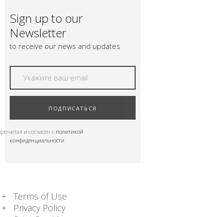
ПОДНОШЕНИЯ
Sign up to our
БЛОГ
Newsletter
to receive our news and updates
ПОДПИСАТЬСЯ
прочитал и согласен с
политикой
конфиденциальности
Terms of Use
Privacy Policy