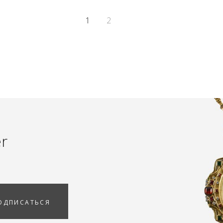
1
2
er
ОДПИСАТЬСЯ