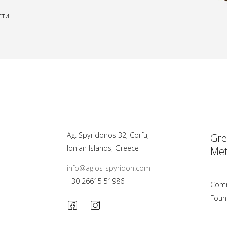
сти
Ag. Spyridonos 32, Corfu,
Gre
Ionian Islands, Greece
Met
info@agios-spyridon.com
+30 26615 51986
Comm
Foun