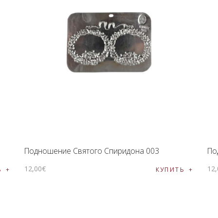
Подношение Святого Спиридона 003
По
12
,
00
€
12
,
Ь
КУПИТЬ