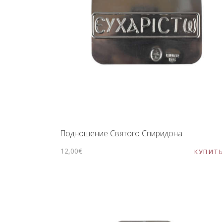
Подношение Святого Спиридона
12
,
00
€
КУПИТ