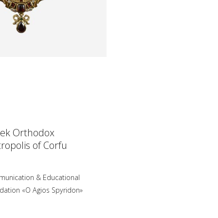
ek Orthodox
ropolis of Corfu
unication & Educational
dation «O Agios Spyridon»